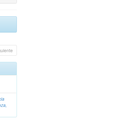
guiente
cia
za,