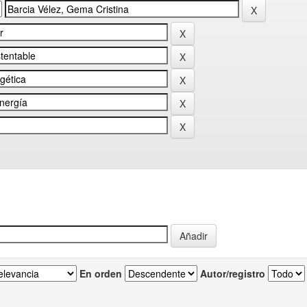
En orden
Autor/registro