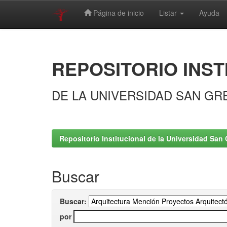
Página de inicio
Listar
Ayuda
Skip
navigation
REPOSITORIO INST
DE LA UNIVERSIDAD SAN GR
Repositorio Institucional de la Universidad San 
Buscar
Buscar:
por