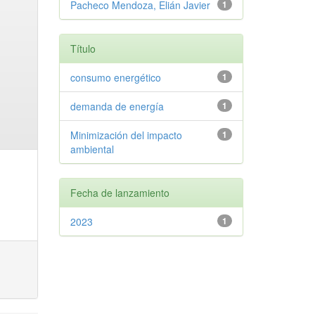
Pacheco Mendoza, Elián Javier
1
Título
consumo energético
1
demanda de energía
1
Minimización del impacto
1
ambiental
Fecha de lanzamiento
2023
1