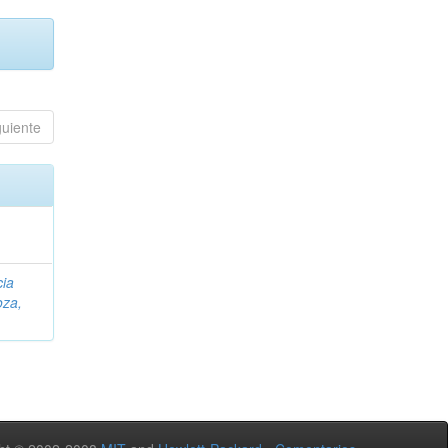
guiente
cia
za,