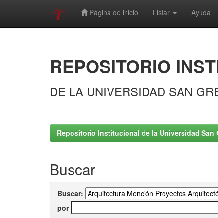
Página de inicio
Listar
Ayuda
Skip
navigation
REPOSITORIO INST
DE LA UNIVERSIDAD SAN GR
Repositorio Institucional de la Universidad San 
Buscar
Buscar:
por