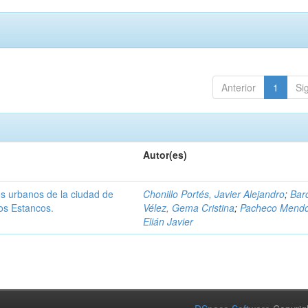
Anterior
1
Si
Autor(es)
os urbanos de la ciudad de
Chonillo Portés, Javier Alejandro
;
Bar
os Estancos.
Vélez, Gema Cristina
;
Pacheco Mendo
Elián Javier