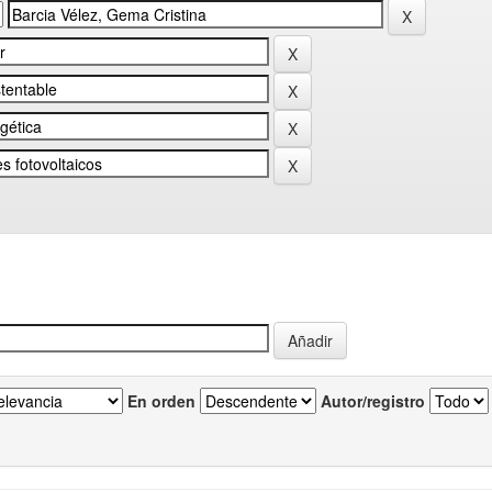
En orden
Autor/registro