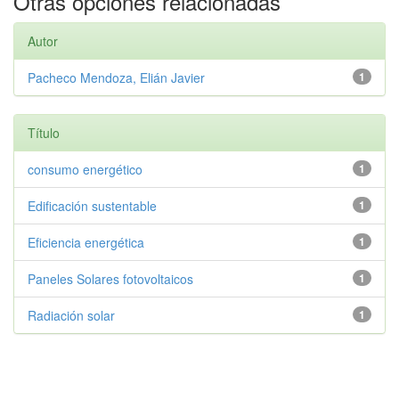
Otras opciones relacionadas
Autor
Pacheco Mendoza, Elián Javier
1
Título
consumo energético
1
Edificación sustentable
1
Eficiencia energética
1
Paneles Solares fotovoltaicos
1
Radiación solar
1