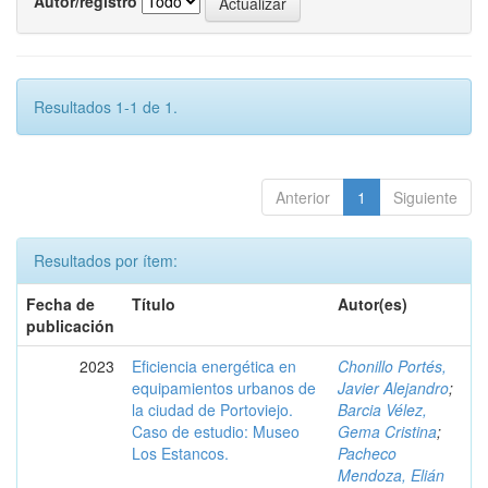
Autor/registro
Resultados 1-1 de 1.
Anterior
1
Siguiente
Resultados por ítem:
Fecha de
Título
Autor(es)
publicación
2023
Eficiencia energética en
Chonillo Portés,
equipamientos urbanos de
Javier Alejandro
;
la ciudad de Portoviejo.
Barcia Vélez,
Caso de estudio: Museo
Gema Cristina
;
Los Estancos.
Pacheco
Mendoza, Elián