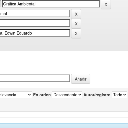
En orden
Autor/registro