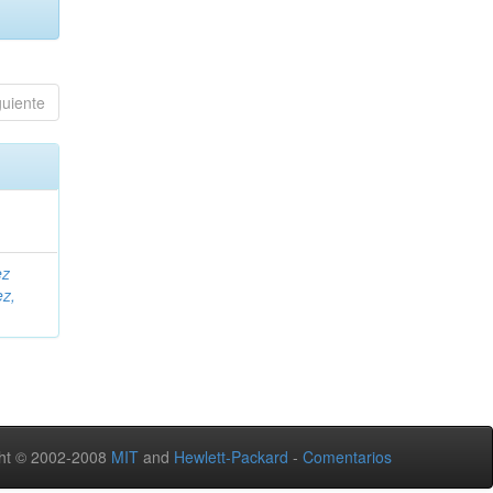
guiente
ez
ez,
ht © 2002-2008
MIT
and
Hewlett-Packard
-
Comentarios