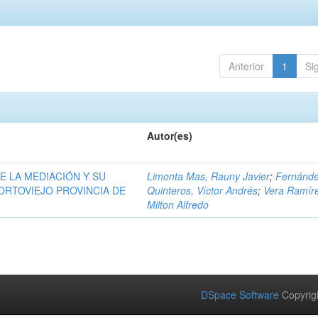
Anterior
1
Si
Autor(es)
E LA MEDIACIÓN Y SU
Limonta Mas, Rauny Javier
;
Fernánd
ORTOVIEJO PROVINCIA DE
Quinteros, Víctor Andrés
;
Vera Ramír
Milton Alfredo
DSpace Software
Copyrig