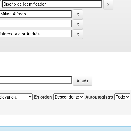
En orden
Autor/registro