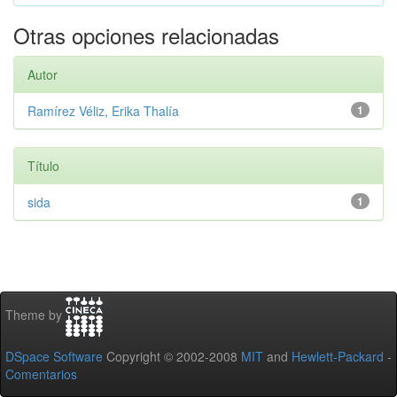
Otras opciones relacionadas
Autor
Ramírez Véliz, Erika Thalía
1
Título
sida
1
Theme by
DSpace Software
Copyright © 2002-2008
MIT
and
Hewlett-Packard
-
Comentarios