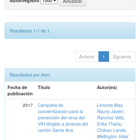
Autor/registro
Resultados 1-1 de 1.
Anterior
1
Siguiente
Resultados por ítem:
Fecha de
Título
Autor(es)
publicación
2017
Campaña de
Limonta Mas,
concientización para la
Rauny Javier
;
prevención del virus del
Ramírez Véliz,
VIH dirigido a jóvenes del
Erika Thalía
;
cantón Santa Ana
Chávez Landa,
Wellington Vidal