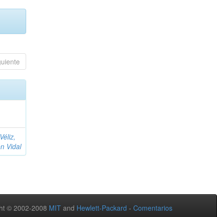
guiente
éliz,
n Vidal
ht © 2002-2008
MIT
and
Hewlett-Packard
-
Comentarios