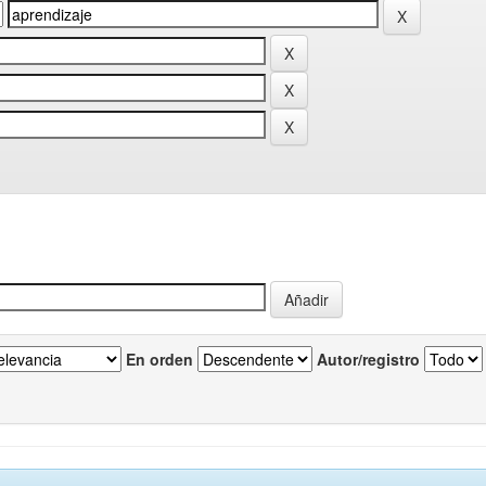
En orden
Autor/registro