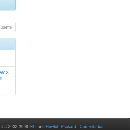
guiente
deño,
a
ht © 2002-2008
MIT
and
Hewlett-Packard
-
Comentarios