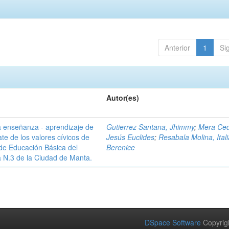
Anterior
1
Si
Autor(es)
a enseñanza - aprendizaje de
Gutierrez Santana, Jhimmy
;
Mera Ce
ate de los valores cívicos de
Jesús Euclides
;
Resabala Molina, Itali
de Educación Básica del
Berenice
a N.3 de la Ciudad de Manta.
DSpace Software
Copyrig