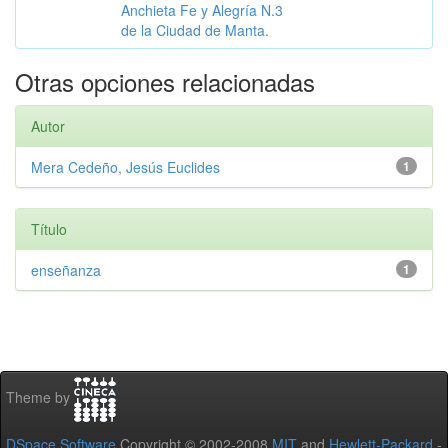
Anchieta Fe y Alegría N.3
de la Ciudad de Manta.
Otras opciones relacionadas
Autor
Mera Cedeño, Jesús Euclides
1
Título
enseñanza
1
Theme by
DSpace Software
Copyright © 2002-2008
MIT
and
Hewlett-Packard
-