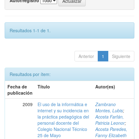
Autor/registro
Resultados 1-1 de 1.
Anterior
1
Siguiente
Resultados por ítem:
Fecha de
Título
Autor(es)
publicación
2009
El uso de la informática e
Zambrano
internet y su incidencia en
Montes, Lubis
;
la práctica pedagógica del
Acosta Farfán,
personal docente del
Patricia Leonor
;
Colegio Nacional Técnico
Acosta Paredes,
25 de Mayo
Fanny Elizabeth