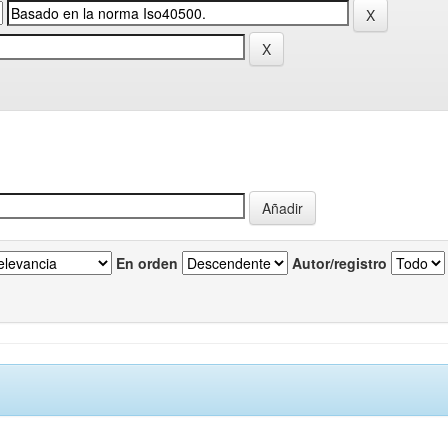
En orden
Autor/registro