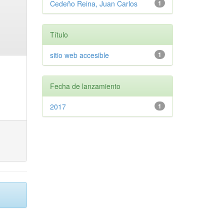
Cedeño Reina, Juan Carlos
1
Título
sitio web accesible
1
Fecha de lanzamiento
2017
1