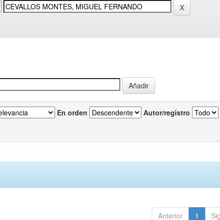
En orden
Autor/registro
Anterior
1
Si