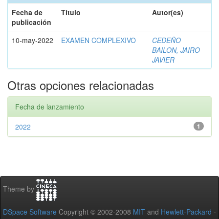
Fecha de
Título
Autor(es)
publicación
10-may-2022
EXAMEN COMPLEXIVO
CEDEÑO
BAILON, JAIRO
JAVIER
Otras opciones relacionadas
Fecha de lanzamiento
2022
1
Theme by
DSpace Software
Copyright © 2002-2008
MIT
and
Hewlett-Packard
-