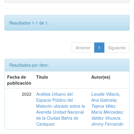
Resultados 1-1 de 1.
Anterior
1
Siguiente
Resultados por ítem:
Fecha de
Título
Autor(es)
publicación
2022
Análisis Urbano del
Lavalle Villacís,
Espacio Público del
Ana Gabriela
;
Malecón ubicado sobre la
Tejena Vélez,
Avenida Unidad Nacional
María Mercedes
;
de la Ciudad Bahía de
Valdez Vinueza,
Caráquez
Jimmy Fernando