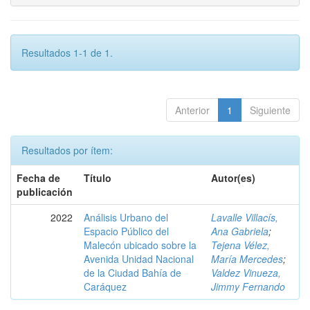
Resultados 1-1 de 1.
Anterior
1
Siguiente
Resultados por ítem:
Fecha de
Título
Autor(es)
publicación
2022
Análisis Urbano del
Lavalle Villacís,
Espacio Público del
Ana Gabriela
;
Malecón ubicado sobre la
Tejena Vélez,
Avenida Unidad Nacional
María Mercedes
;
de la Ciudad Bahía de
Valdez Vinueza,
Caráquez
Jimmy Fernando