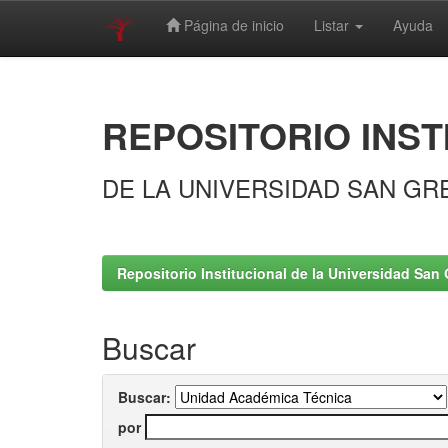
Página de inicio
Listar
Ayuda
Skip
navigation
REPOSITORIO INST
DE LA UNIVERSIDAD SAN GR
Repositorio Institucional de la Universidad San 
Buscar
Buscar:
por