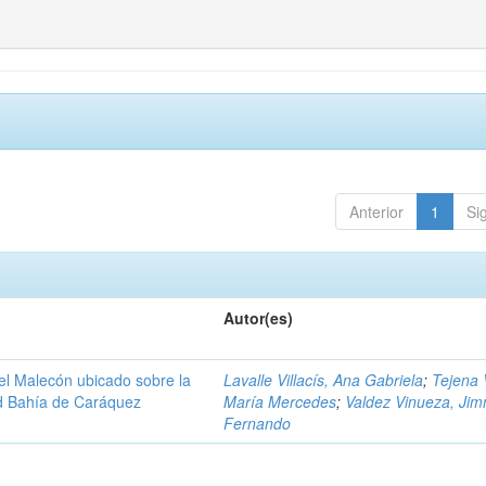
Anterior
1
Si
Autor(es)
del Malecón ubicado sobre la
Lavalle Villacís, Ana Gabriela
;
Tejena 
ad Bahía de Caráquez
María Mercedes
;
Valdez Vinueza, Ji
Fernando