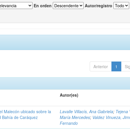
En orden
Autor/registro
Anterior
1
Si
Autor(es)
del Malecón ubicado sobre la
Lavalle Villacís, Ana Gabriela
;
Tejena 
ad Bahía de Caráquez
María Mercedes
;
Valdez Vinueza, Ji
Fernando