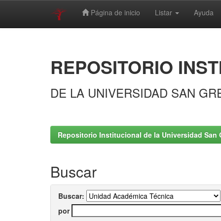
Página de inicio
Listar
Ayuda
Skip
navigation
REPOSITORIO INST
DE LA UNIVERSIDAD SAN GR
Repositorio Institucional de la Universidad San 
Buscar
Buscar:
por