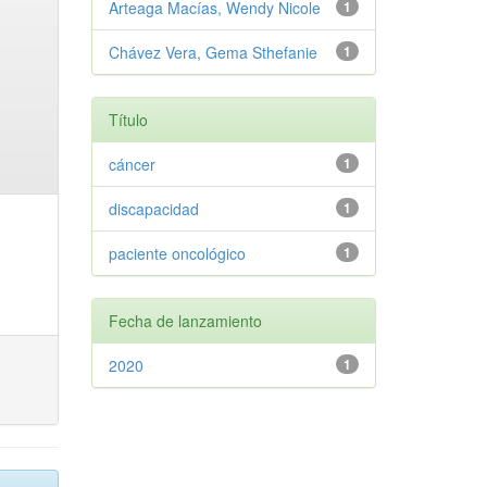
Arteaga Macías, Wendy Nicole
1
Chávez Vera, Gema Sthefanie
1
Título
cáncer
1
discapacidad
1
paciente oncológico
1
Fecha de lanzamiento
2020
1