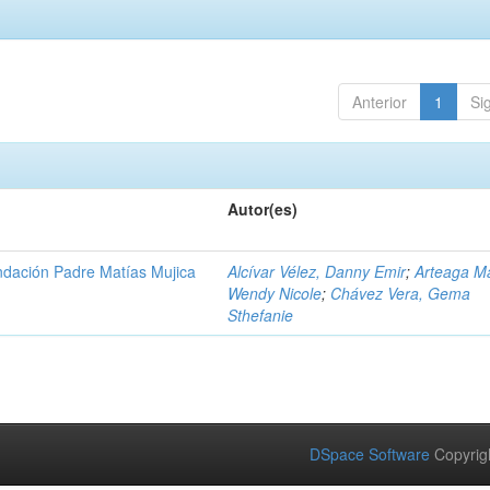
Anterior
1
Si
Autor(es)
Fundación Padre Matías Mujica
Alcívar Vélez, Danny Emir
;
Arteaga M
Wendy Nicole
;
Chávez Vera, Gema
Sthefanie
DSpace Software
Copyrig