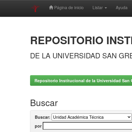
Página de inicio
Listar
Ayuda
Skip
navigation
REPOSITORIO INST
DE LA UNIVERSIDAD SAN GR
Repositorio Institucional de la Universidad San 
Buscar
Buscar:
por