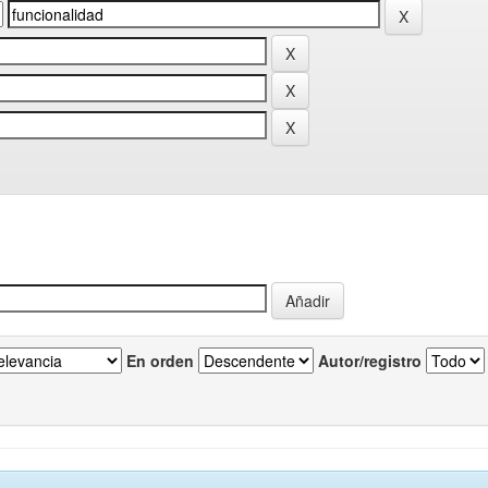
En orden
Autor/registro