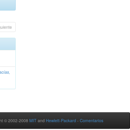
guiente
acías,
ht © 2002-2008
MIT
and
Hewlett-Packard
-
Comentarios