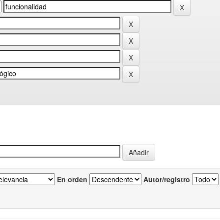
En orden
Autor/registro