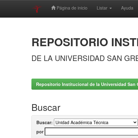
Página de inicio
Listar
Ayuda
Skip
navigation
REPOSITORIO INST
DE LA UNIVERSIDAD SAN GR
Repositorio Institucional de la Universidad San 
Buscar
Buscar:
por