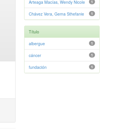
Arteaga Macías, Wendy Nicole
1
Chávez Vera, Gema Sthefanie
1
Título
albergue
1
cáncer
1
fundación
1