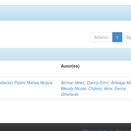
Anterior
1
Si
Autor(es)
Fundación Padre Matías Mujica
Alcívar Vélez, Danny Emir
;
Arteaga M
Wendy Nicole
;
Chávez Vera, Gema
Sthefanie