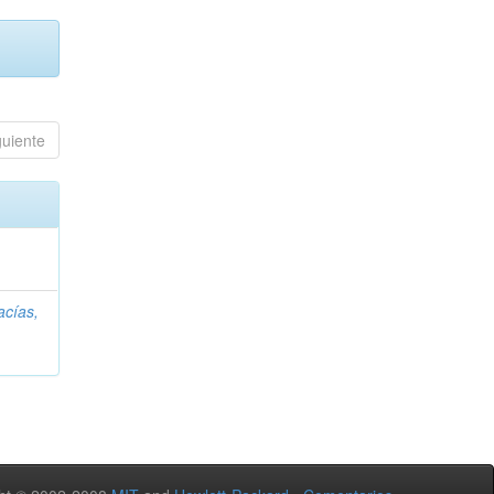
guiente
acías,