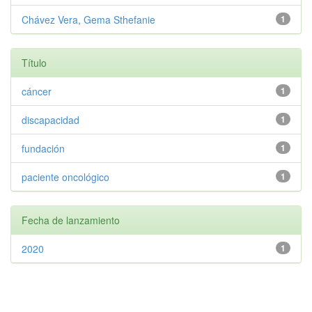
Chávez Vera, Gema Sthefanie
1
Título
cáncer
1
discapacidad
1
fundación
1
paciente oncológico
1
Fecha de lanzamiento
2020
1