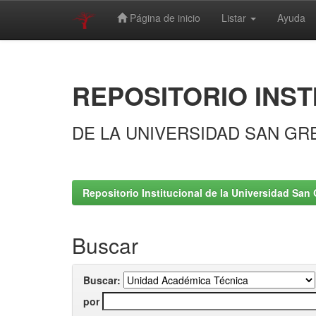
Página de inicio
Listar
Ayuda
Skip
navigation
REPOSITORIO INST
DE LA UNIVERSIDAD SAN GR
Repositorio Institucional de la Universidad San 
Buscar
Buscar:
por