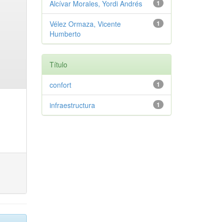
Alcívar Morales, Yordi Andrés
1
Vélez Ormaza, Vicente
1
Humberto
Título
confort
1
infraestructura
1