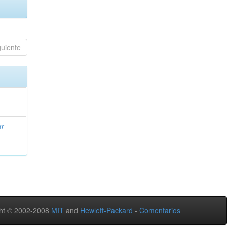
guiente
ar
,
ht © 2002-2008
MIT
and
Hewlett-Packard
-
Comentarios