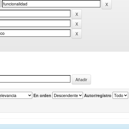
En orden
Autor/registro