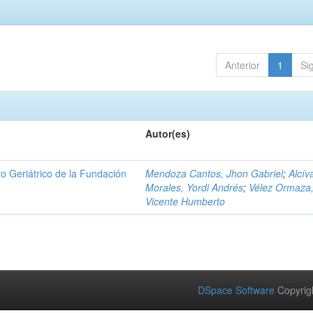
Anterior
1
Si
Autor(es)
tro Geriátrico de la Fundación
Mendoza Cantos, Jhon Gabriel
;
Alcív
Morales, Yordi Andrés
;
Vélez Ormaza
Vicente Humberto
DSpace Software
Copyrig