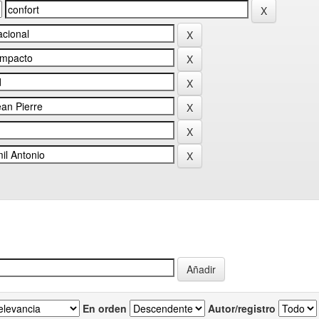
En orden
Autor/registro