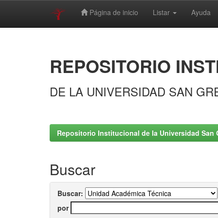
Página de inicio
Listar
Ayuda
Skip
navigation
REPOSITORIO INST
DE LA UNIVERSIDAD SAN GR
Repositorio Institucional de la Universidad San 
Buscar
Buscar:
por