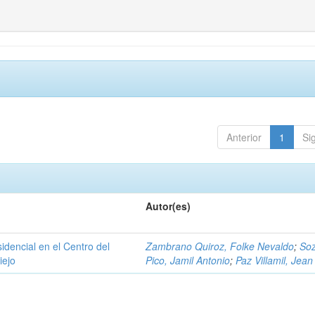
Anterior
1
Si
Autor(es)
sidencial en el Centro del
Zambrano Quiroz, Folke Nevaldo
;
So
iejo
Pico, Jamil Antonio
;
Paz Villamil, Jean