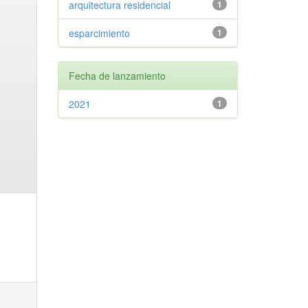
arquitectura residencial
1
esparcimiento
1
Fecha de lanzamiento
2021
1