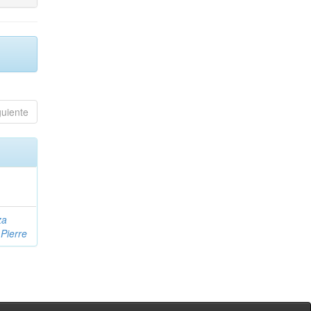
guiente
za
 Pierre