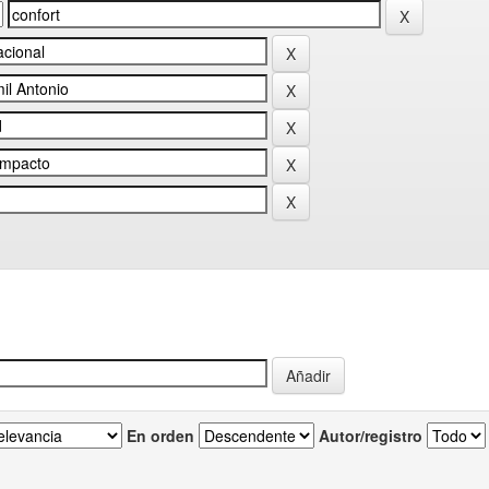
En orden
Autor/registro