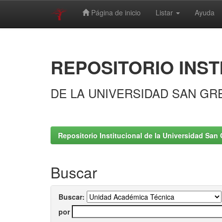
Página de inicio
Listar
Ayuda
Skip
navigation
REPOSITORIO INST
DE LA UNIVERSIDAD SAN GR
Repositorio Institucional de la Universidad San 
Buscar
Buscar:
por