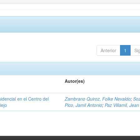
Anterior
1
Si
Autor(es)
sidencial en el Centro del
Zambrano Quiroz, Folke Nevaldo
;
So
iejo
Pico, Jamil Antonio
;
Paz Villamil, Jean