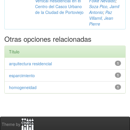
Vertical Residencial en el
Folke Nevaldo
;
Centro del Casco Urbano
Soza Pico, Jamil
de la Ciudad de Portoviejo
Antonio
;
Paz
Villamil, Jean
Pierre
Otras opciones relacionadas
Título
arquitectura residencial
1
esparcimiento
1
homogeneidad
1
Theme by