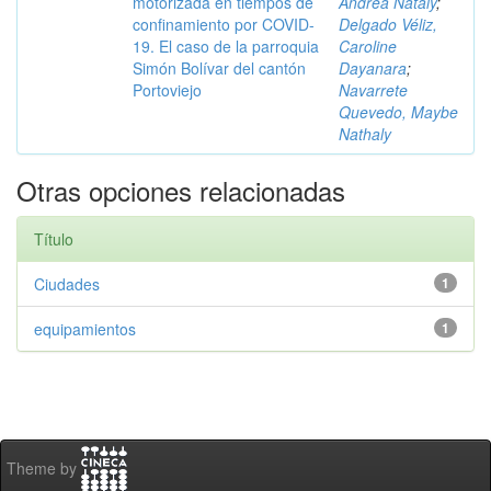
motorizada en tiempos de
Andrea Nataly
;
confinamiento por COVID-
Delgado Véliz,
19. El caso de la parroquia
Caroline
Simón Bolívar del cantón
Dayanara
;
Portoviejo
Navarrete
Quevedo, Maybe
Nathaly
Otras opciones relacionadas
Título
Ciudades
1
equipamientos
1
Theme by