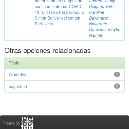
motorizada en tiempos de
Andrea Nataly
;
confinamiento por COVID-
Delgado Véliz,
19. El caso de la parroquia
Caroline
Simón Bolívar del cantón
Dayanara
;
Portoviejo
Navarrete
Quevedo, Maybe
Nathaly
Otras opciones relacionadas
Título
Ciudades
1
seguridad
1
Theme by