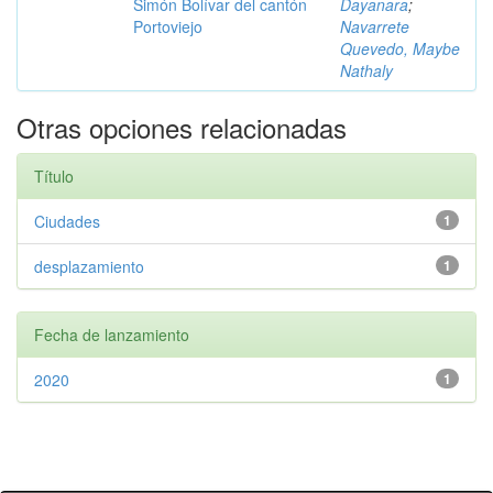
Simón Bolívar del cantón
Dayanara
;
Portoviejo
Navarrete
Quevedo, Maybe
Nathaly
Otras opciones relacionadas
Título
Ciudades
1
desplazamiento
1
Fecha de lanzamiento
2020
1