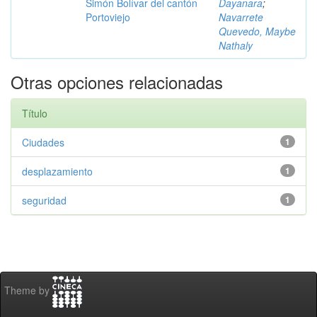
Simón Bolívar del cantón
Dayanara
;
Portoviejo
Navarrete
Quevedo, Maybe
Nathaly
Otras opciones relacionadas
Título
Ciudades
1
desplazamiento
1
seguridad
1
Theme by