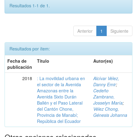
Resultados 1-1 de 1.
Anterior
1
Siguiente
Resultados por ítem:
Fecha de
Título
Autor(es)
publicación
2018
: La movilidad urbana en
Alcívar Vélez,
el sector de la Avenida
Danny Emir
;
Amazonas entre la
Cedeño
Avenida Sixto Durán
Zambrano,
Ballén y el Paso Lateral
Josselyn María
;
del Cantón Chone,
Vélez Chong,
Provincia de Manabí;
Génesis Johanna
República del Ecuador
Otras opciones relacionadas