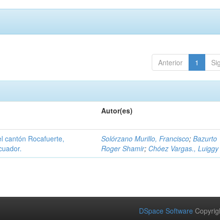
Anterior
1
Si
Autor(es)
el cantón Rocafuerte,
Solórzano Murillo, Francisco
;
Bazurto 
cuador.
Roger Shamir
;
Chóez Vargas., Luiggy
DSpace Software
Copyrig