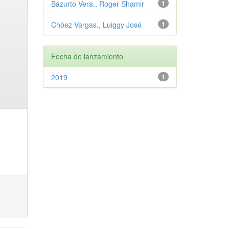
Bazurto Vera., Roger Shamir
1
Chóez Vargas., Luiggy José
1
Fecha de lanzamiento
2019
1