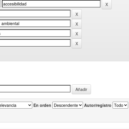
En orden
Autor/registro