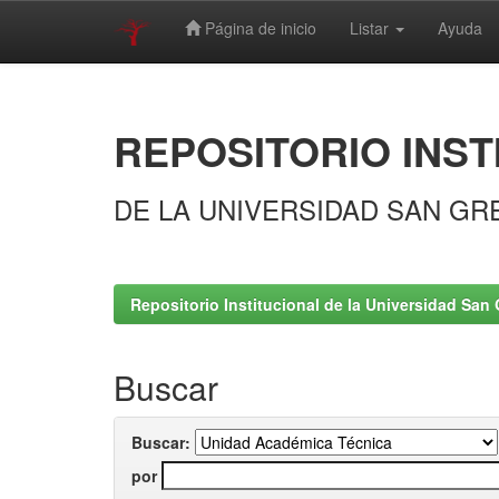
Página de inicio
Listar
Ayuda
Skip
navigation
REPOSITORIO INST
DE LA UNIVERSIDAD SAN GR
Repositorio Institucional de la Universidad San 
Buscar
Buscar:
por