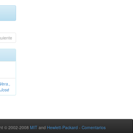
guiente
Vera.,
 José
ht © 2002-2008
MIT
and
Hewlett-Packard
-
Comentarios