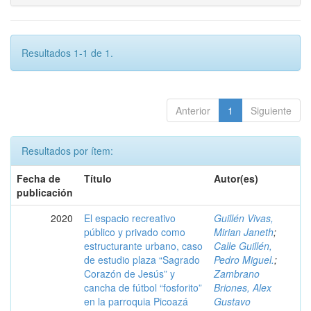
Resultados 1-1 de 1.
Anterior
1
Siguiente
Resultados por ítem:
Fecha de
Título
Autor(es)
publicación
2020
El espacio recreativo
Guillén Vivas,
público y privado como
Mirian Janeth
;
estructurante urbano, caso
Calle Guillén,
de estudio plaza “Sagrado
Pedro Miguel.
;
Corazón de Jesús” y
Zambrano
cancha de fútbol “fosforito”
Briones, Alex
en la parroquia Picoazá
Gustavo