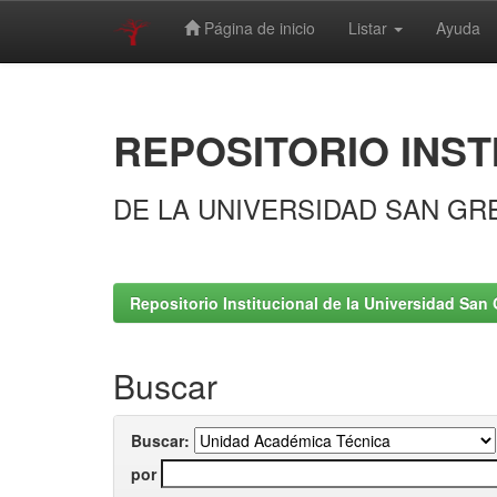
Página de inicio
Listar
Ayuda
Skip
navigation
REPOSITORIO INST
DE LA UNIVERSIDAD SAN GR
Repositorio Institucional de la Universidad San 
Buscar
Buscar:
por