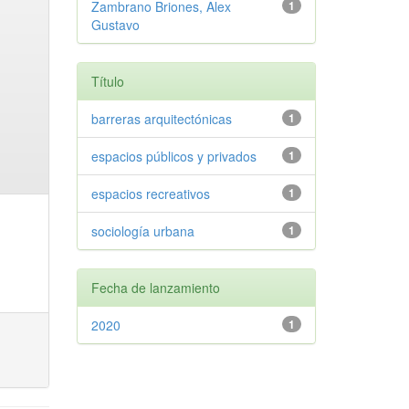
Zambrano Briones, Alex
1
Gustavo
Título
barreras arquitectónicas
1
espacios públicos y privados
1
espacios recreativos
1
sociología urbana
1
Fecha de lanzamiento
2020
1