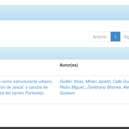
Anterior
1
Si
Autor(es)
do como estructurante urbano,
Guillén Vivas, Mirian Janeth
;
Calle Gui
zón de Jesús” y cancha de
Pedro Miguel.
;
Zambrano Briones, Al
azá del cantón Portoviejo,
Gustavo