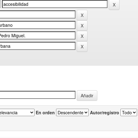
En orden
Autor/registro