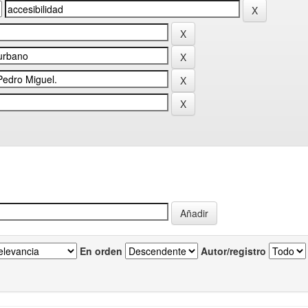
En orden
Autor/registro