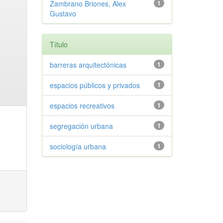
Zambrano Briones, Alex
1
Gustavo
Título
barreras arquitectónicas
1
espacios públicos y privados
1
espacios recreativos
1
segregación urbana
1
sociología urbana
1