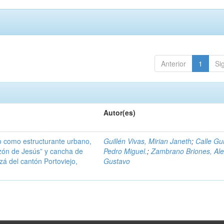
Anterior
1
Si
Autor(es)
do como estructurante urbano,
Guillén Vivas, Mirian Janeth
;
Calle Gui
zón de Jesús” y cancha de
Pedro Miguel.
;
Zambrano Briones, Al
azá del cantón Portoviejo,
Gustavo