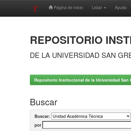
Página de inicio
Listar
Ayuda
Skip
navigation
REPOSITORIO INST
DE LA UNIVERSIDAD SAN GR
Repositorio Institucional de la Universidad San 
Buscar
Buscar:
por