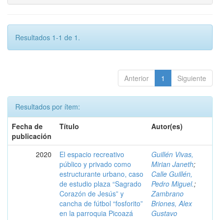
Resultados 1-1 de 1.
Anterior
1
Siguiente
Resultados por ítem:
Fecha de
Título
Autor(es)
publicación
2020
El espacio recreativo
Guillén Vivas,
público y privado como
Mirian Janeth
;
estructurante urbano, caso
Calle Guillén,
de estudio plaza “Sagrado
Pedro Miguel.
;
Corazón de Jesús” y
Zambrano
cancha de fútbol “fosforito”
Briones, Alex
en la parroquia Picoazá
Gustavo