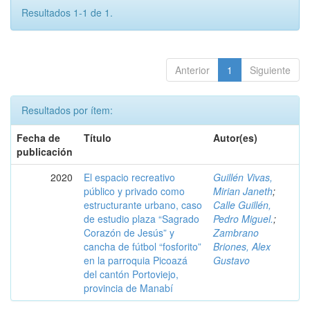
Resultados 1-1 de 1.
Anterior
1
Siguiente
Resultados por ítem:
Fecha de
Título
Autor(es)
publicación
2020
El espacio recreativo
Guillén Vivas,
público y privado como
Mirian Janeth
;
estructurante urbano, caso
Calle Guillén,
de estudio plaza “Sagrado
Pedro Miguel.
;
Corazón de Jesús” y
Zambrano
cancha de fútbol “fosforito”
Briones, Alex
en la parroquia Picoazá
Gustavo
del cantón Portoviejo,
provincia de Manabí