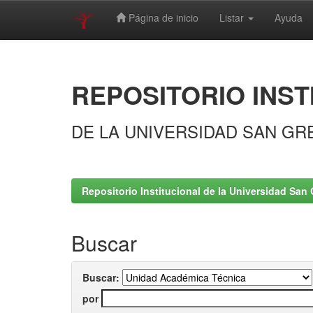
Página de inicio
Listar
Ayuda
Skip
navigation
REPOSITORIO INST
DE LA UNIVERSIDAD SAN GR
Repositorio Institucional de la Universidad San 
Buscar
Buscar:
por