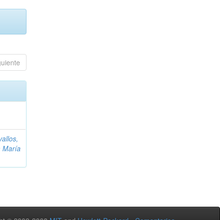
guiente
allos,
a María