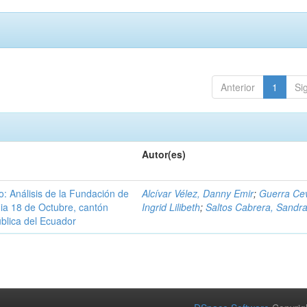
Anterior
1
Si
Autor(es)
o: Análisis de la Fundación de
Alcívar Vélez, Danny Emir
;
Guerra Cev
ia 18 de Octubre, cantón
Ingrid Lilibeth
;
Saltos Cabrera, Sandr
ública del Ecuador