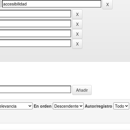
En orden
Autor/registro