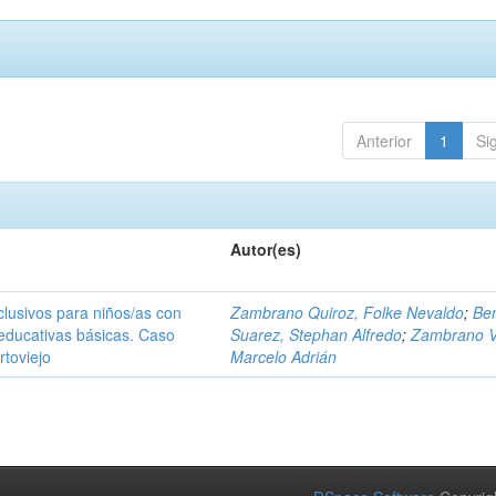
Anterior
1
Si
Autor(es)
nclusivos para niños/as con
Zambrano Quiroz, Folke Nevaldo
;
Ben
educativas básicas. Caso
Suarez, Stephan Alfredo
;
Zambrano V
rtoviejo
Marcelo Adrián