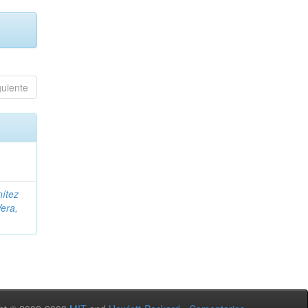
guiente
ítez
era,