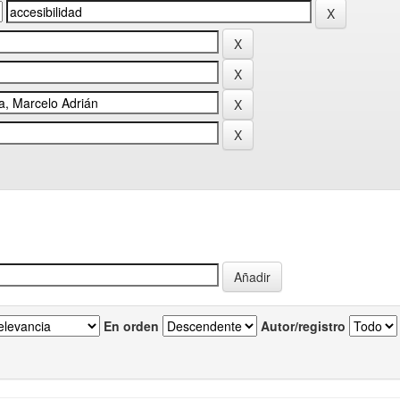
En orden
Autor/registro