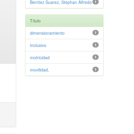
Benítez Suarez, Stephan Alfredo
1
Título
dimensionamiento
1
Inclusivo
1
motricidad
1
movilidad,
1