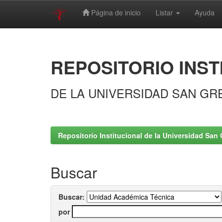
Página de inicio
Listar
Ayuda
Skip
navigation
REPOSITORIO INST
DE LA UNIVERSIDAD SAN GR
Repositorio Institucional de la Universidad San 
Buscar
Buscar:
por