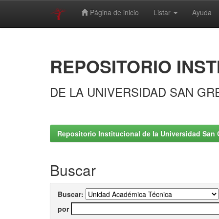
Página de inicio
Listar
Ayuda
Skip
navigation
REPOSITORIO INST
DE LA UNIVERSIDAD SAN GR
Repositorio Institucional de la Universidad San 
Buscar
Buscar:
por