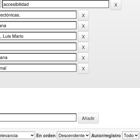
En orden
Autor/registro