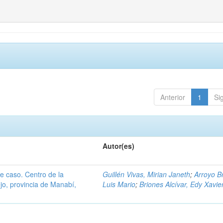
Anterior
1
Si
Autor(es)
de caso. Centro de la
Guillén Vivas, Mirian Janeth
;
Arroyo B
jo, provincia de Manabí,
Luis Mario
;
Briones Alcívar, Edy Xavie