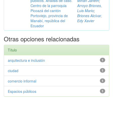
públicos. Análisis de caso.
Mirian Janeth
;
Centro de la parroquia
Arroyo Briones,
Picoazá del cantón
Luis Mario
;
Portoviejo, provincia de
Briones Alcívar,
Manabí, república del
Edy Xavier
Ecuador
Otras opciones relacionadas
Título
arquitectura e inclusión
1
ciudad
1
comercio informal
1
Espacios públicos
1