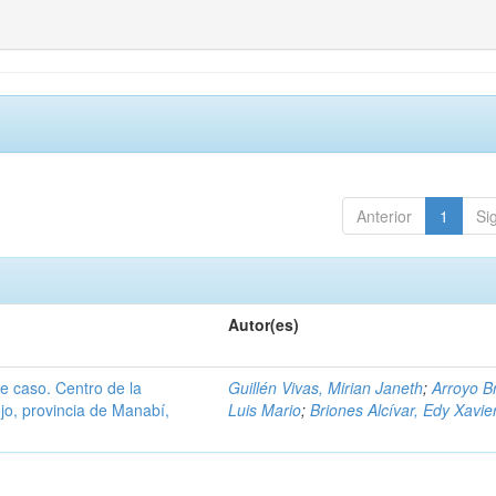
Anterior
1
Si
Autor(es)
de caso. Centro de la
Guillén Vivas, Mirian Janeth
;
Arroyo B
jo, provincia de Manabí,
Luis Mario
;
Briones Alcívar, Edy Xavie