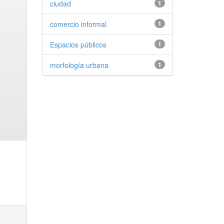
ciudad
1
comercio informal
1
Espacios públicos
1
morfología urbana
1