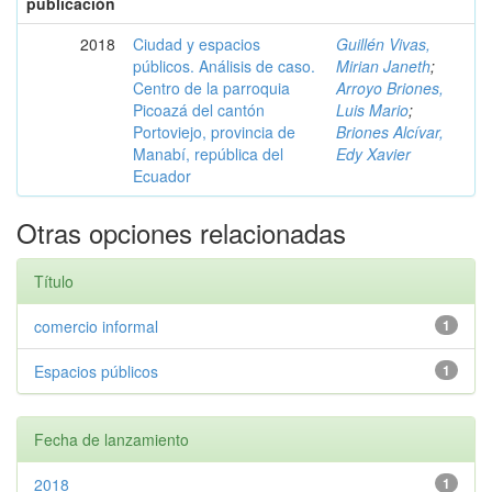
publicación
2018
Ciudad y espacios
Guillén Vivas,
públicos. Análisis de caso.
Mirian Janeth
;
Centro de la parroquia
Arroyo Briones,
Picoazá del cantón
Luis Mario
;
Portoviejo, provincia de
Briones Alcívar,
Manabí, república del
Edy Xavier
Ecuador
Otras opciones relacionadas
Título
comercio informal
1
Espacios públicos
1
Fecha de lanzamiento
2018
1