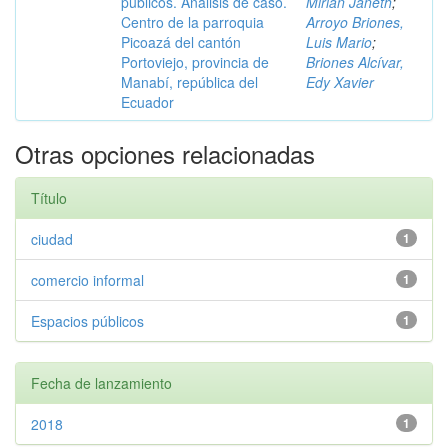
públicos. Análisis de caso.
Mirian Janeth
;
Centro de la parroquia
Arroyo Briones,
Picoazá del cantón
Luis Mario
;
Portoviejo, provincia de
Briones Alcívar,
Manabí, república del
Edy Xavier
Ecuador
Otras opciones relacionadas
Título
ciudad
1
comercio informal
1
Espacios públicos
1
Fecha de lanzamiento
2018
1