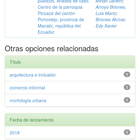
públicos. Análisis de caso.
Mirian Janeth
;
Centro de la parroquia
Arroyo Briones,
Picoazá del cantón
Luis Mario
;
Portoviejo, provincia de
Briones Alcívar,
Manabí, república del
Edy Xavier
Ecuador
Otras opciones relacionadas
Título
arquitectura e inclusión
1
comercio informal
1
morfología urbana
1
Fecha de lanzamiento
2018
1