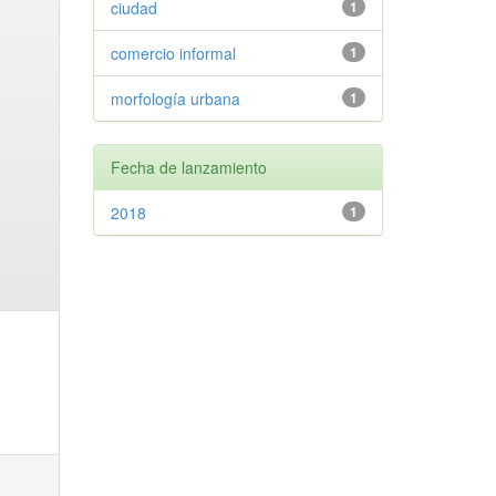
ciudad
1
comercio informal
1
morfología urbana
1
Fecha de lanzamiento
2018
1