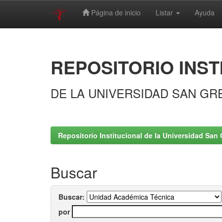
Página de inicio
Listar
Ayuda
Skip
navigation
REPOSITORIO INST
DE LA UNIVERSIDAD SAN GR
Repositorio Institucional de la Universidad San 
Buscar
Buscar:
por