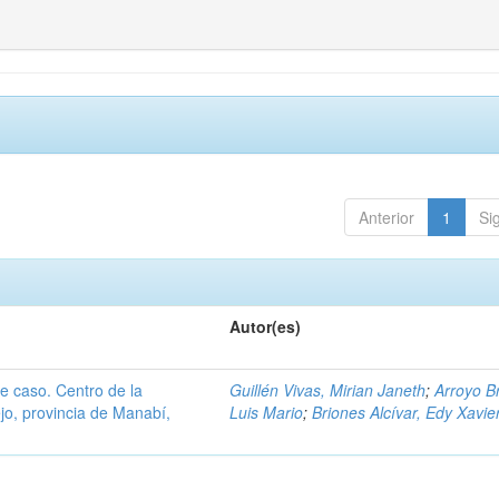
Anterior
1
Si
Autor(es)
de caso. Centro de la
Guillén Vivas, Mirian Janeth
;
Arroyo B
jo, provincia de Manabí,
Luis Mario
;
Briones Alcívar, Edy Xavie