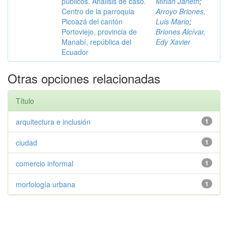
públicos. Análisis de caso.
Mirian Janeth
;
Centro de la parroquia
Arroyo Briones,
Picoazá del cantón
Luis Mario
;
Portoviejo, provincia de
Briones Alcívar,
Manabí, república del
Edy Xavier
Ecuador
Otras opciones relacionadas
Título
arquitectura e inclusión
1
ciudad
1
comercio informal
1
morfología urbana
1