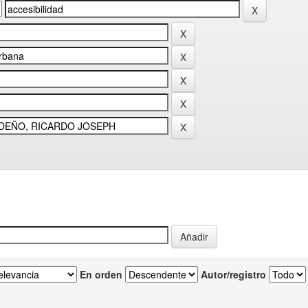
En orden
Autor/registro