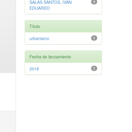
SALAS SANTOS, IVAN
1
EDUARDO
Título
urbanismo
1
Fecha de lanzamiento
2018
1