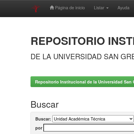
Página de inicio
Listar
Ayuda
Skip
navigation
REPOSITORIO INST
DE LA UNIVERSIDAD SAN GR
Repositorio Institucional de la Universidad San 
Buscar
Buscar:
por