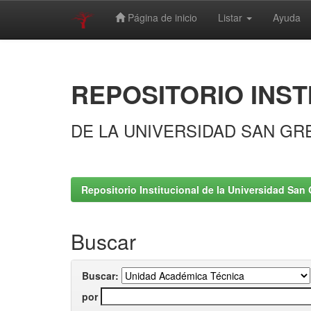
Página de inicio
Listar
Ayuda
Skip
navigation
REPOSITORIO INST
DE LA UNIVERSIDAD SAN GR
Repositorio Institucional de la Universidad San 
Buscar
Buscar:
por