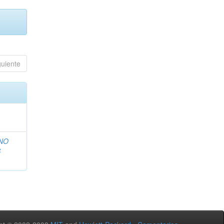
guiente
NO
S