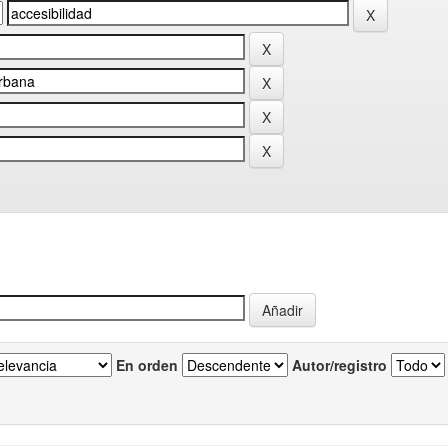
En orden
Autor/registro