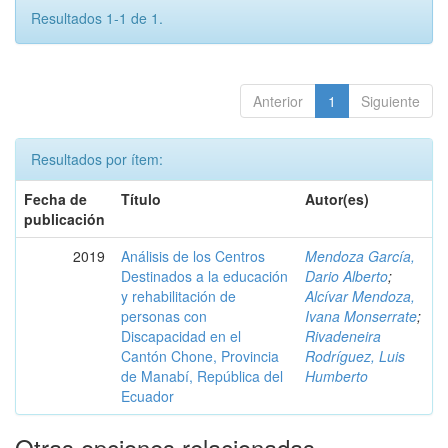
Resultados 1-1 de 1.
Anterior
1
Siguiente
Resultados por ítem:
Fecha de
Título
Autor(es)
publicación
2019
Análisis de los Centros
Mendoza García,
Destinados a la educación
Dario Alberto
;
y rehabilitación de
Alcívar Mendoza,
personas con
Ivana Monserrate
;
Discapacidad en el
Rivadeneira
Cantón Chone, Provincia
Rodríguez, Luis
de Manabí, República del
Humberto
Ecuador
Otras opciones relacionadas