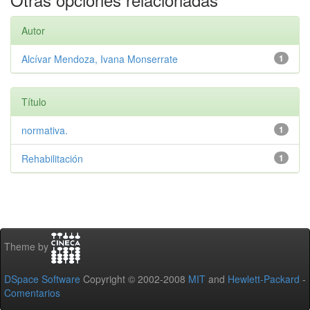
Autor
Alcívar Mendoza, Ivana Monserrate
1
Título
normativa.
1
Rehabilitación
1
Theme by
DSpace Software
Copyright © 2002-2008
MIT
and
Hewlett-Packard
-
Comentarios