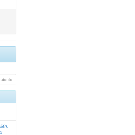
guiente
llén,
ex