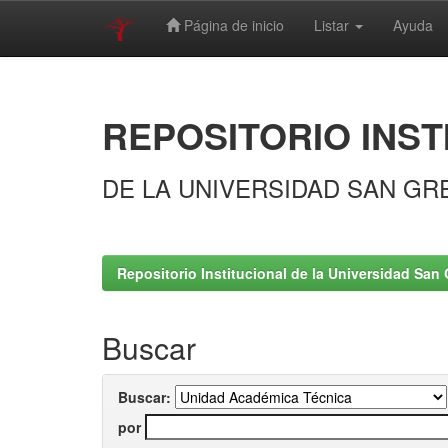
Página de inicio
Listar
Ayuda
Skip
navigation
REPOSITORIO INST
DE LA UNIVERSIDAD SAN GR
Repositorio Institucional de la Universidad San 
Buscar
Buscar:
por