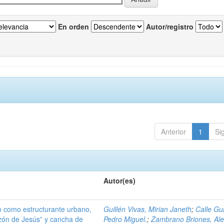
En orden
Autor/registro
Anterior
1
Si
Autor(es)
do como estructurante urbano,
Guillén Vivas, Mirian Janeth
;
Calle Gui
zón de Jesús” y cancha de
Pedro Miguel.
;
Zambrano Briones, Al